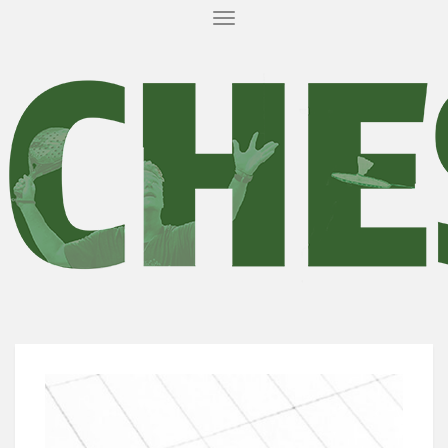
T
O
G
G
L
E
N
A
V
I
G
A
T
I
O
N